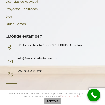
Licencias de Actividad
Proyectos Realizados
Blog
Quien Somos
¿Dónde estamos?
C/ Doctor Trueta 183, 6º3ª, 08005 Barcelona
info@maxrehabilitacion.com
+34 931 421 234
Copyright 2020© DosG, Oficina Técnica S.L |
Aviso Legal
Max Rehabilitacion.net utiliza cookies propias y de terceros. Al seguir navegando
entendemos que aceptas nuestra
Política de Cookies
.
ACEPTAR