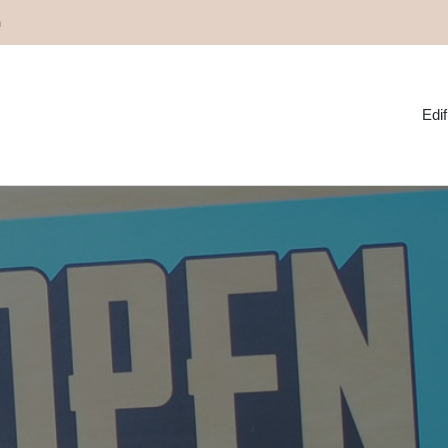
m
Edif