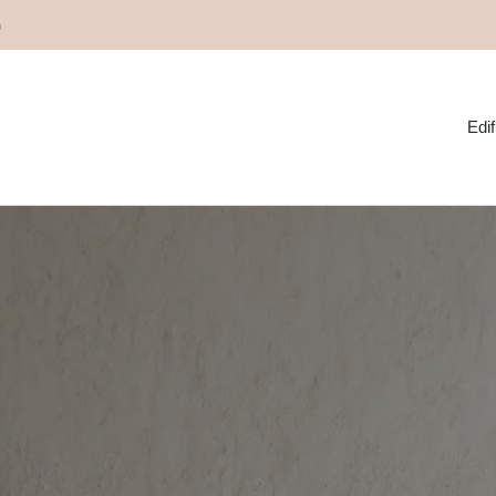
m
Edif