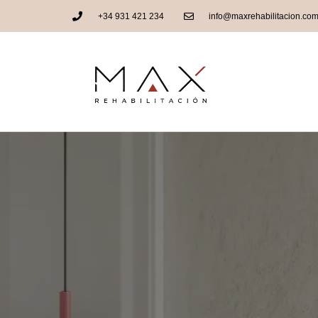
+34 931 421 234
info@maxrehabilitacion.co