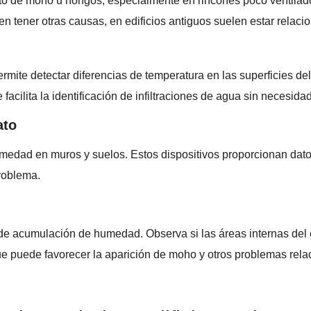
o de moho u hongos, especialmente en rincones poco ventilad
n tener otras causas, en edificios antiguos suelen estar rela
rmite detectar diferencias de temperatura en las superficies de
facilita la identificación de infiltraciones de agua sin necesida
ato
medad en muros y suelos. Estos dispositivos proporcionan dato
roblema.
de acumulación de humedad. Observa si las áreas internas del e
que puede favorecer la aparición de moho y otros problemas rel