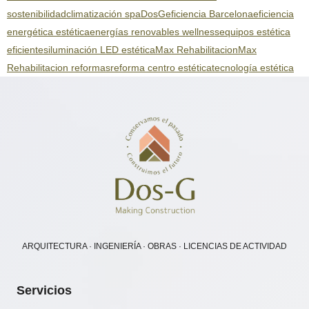
sostenibilidad
climatización spa
DosG
eficiencia Barcelona
eficiencia
energética estética
energías renovables wellness
equipos estética
eficientes
iluminación LED estética
Max Rehabilitacion
Max
Rehabilitacion reformas
reforma centro estética
tecnología estética
ARQUITECTURA · INGENIERÍA · OBRAS · LICENCIAS DE ACTIVIDAD
Servicios