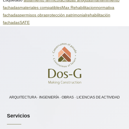
Etiquetado
aislamiento térmico
fachadas antiguas
mantenimiento
fachadas
materiales compatibles
Max Rehabilitacion
normativa
fachadas
permisos obra
protección patrimonial
rehabilitación
fachadas
SATE
ARQUITECTURA · INGENIERÍA · OBRAS · LICENCIAS DE ACTIVIDAD
Servicios