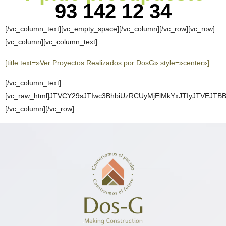
93 142 12 34
[/vc_column_text][vc_empty_space][/vc_column][/vc_row][vc_row]
[vc_column][vc_column_text]
[title text=»Ver Proyectos Realizados por DosG» style=»center»]
[/vc_column_text]
[vc_raw_html]JTVCY29sJTIwc3BhbiUzRCUyMjElMkYxJTIyJTVE
[/vc_column][/vc_row]