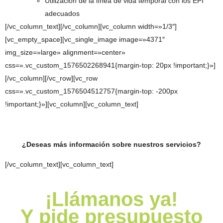
Utilización de la línea de vida temporal con los EPI
adecuados
[/vc_column_text][/vc_column][vc_column width=»1/3″]
[vc_empty_space][vc_single_image image=»4371″
img_size=»large» alignment=»center»
css=».vc_custom_1576502268941{margin-top: 20px !important;}»]
[/vc_column][/vc_row][vc_row
css=».vc_custom_1576504512757{margin-top: -200px
!important;}»][vc_column][vc_column_text]
¿Deseas más información sobre nuestros servicios?
[/vc_column_text][vc_column_text]
¡Llámanos ya!
Y pide presupuesto