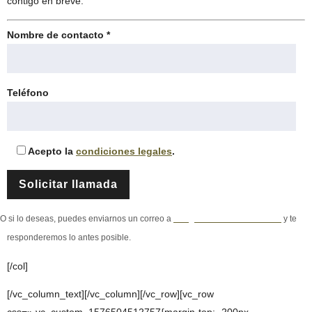
contigo en breve.
Nombre de contacto *
Teléfono
Acepto la
condiciones legales
.
O si lo deseas, puedes enviarnos un correo a
info@maxrehabilitacion.com
y te
responderemos lo antes posible.
[/col]
[/vc_column_text][/vc_column][/vc_row][vc_row