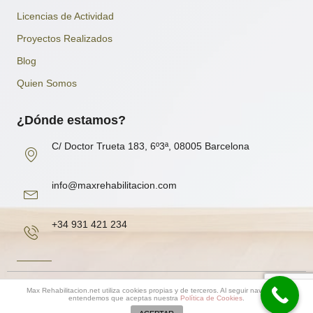
Licencias de Actividad
Proyectos Realizados
Blog
Quien Somos
¿Dónde estamos?
C/ Doctor Trueta 183, 6º3ª, 08005 Barcelona
info@maxrehabilitacion.com
+34 931 421 234
Copyright 2020© DosG, Oficina Técnica S.L |
Aviso Legal
Max Rehabilitacion.net utiliza cookies propias y de terceros. Al seguir navegando
entendemos que aceptas nuestra
Política de Cookies
.