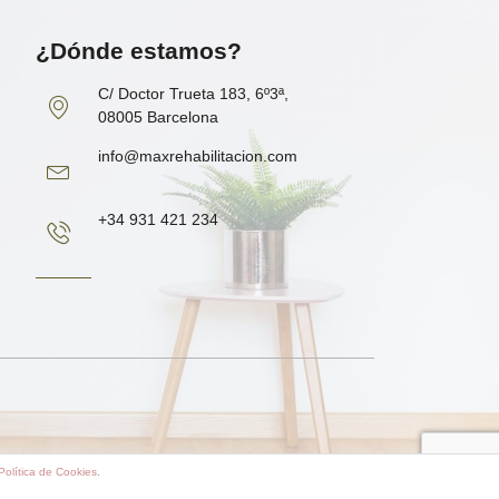
¿Dónde estamos?
C/ Doctor Trueta 183, 6º3ª,
08005 Barcelona
info@maxrehabilitacion.com
+34 931 421 234
Política de Cookies
.