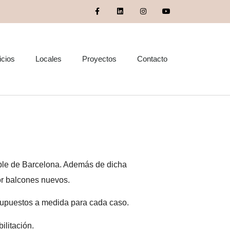
icios
Locales
Proyectos
Contacto
sición de balcones
mple de Barcelona. Además de dicha
por balcones nuevos.
supuestos a medida para cada caso.
ilitación.