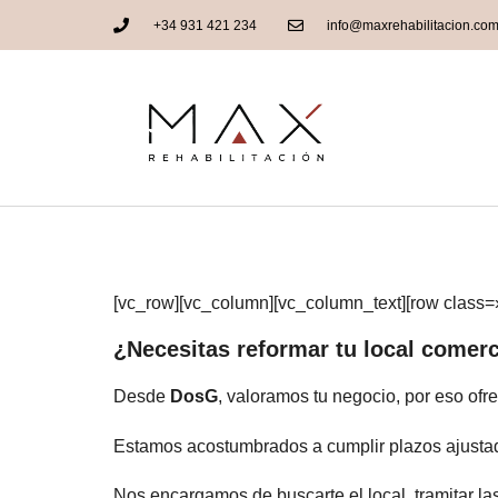
+34 931 421 234
info@maxrehabilitacion.co
Reforma de Local C
[vc_row][vc_column][vc_column_text][row class=
¿Necesitas reformar tu local comerc
Desde
DosG
, valoramos tu negocio, por eso of
Estamos acostumbrados a cumplir plazos ajustado
Nos encargamos de buscarte el local, tramitar las