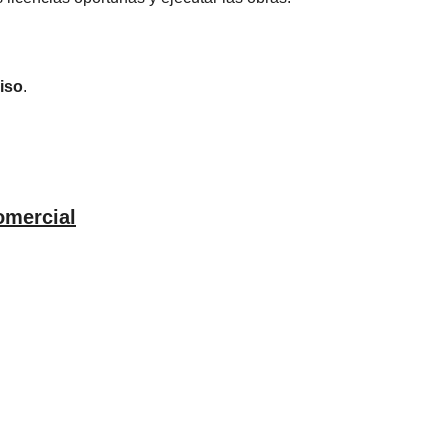
iso
.
omercial