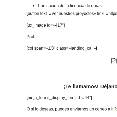
Tramitación de la licencia de obras
[button text=»Ver nuestros proyectos» link=»http
[ux_image id=»417″]
[/col]
[col span=»1/3″ class=»landing_call»]
P
¡Te llamamos! Déjano
[ninja_forms_display_form id=»44″]
O si lo deseas, puedes enviarnos un correo a
in