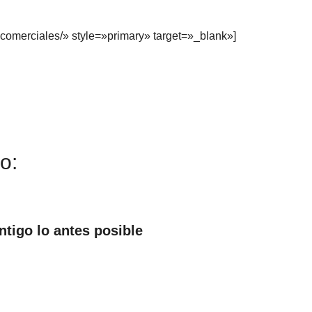
s-comerciales/» style=»primary» target=»_blank»]
o:
tigo lo antes posible