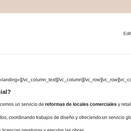
m
Edif
omercial en Barcelona
»landing»][/vc_column_text][/vc_column][/vc_row][vc_row][vc_c
ial?
recemos un servicio de
reformas de locales
comerciales
y retai
s, coordinando trabajos de diseño y ofreciendo un servicio glo
 licencias oportunas y ejecutar las obras.