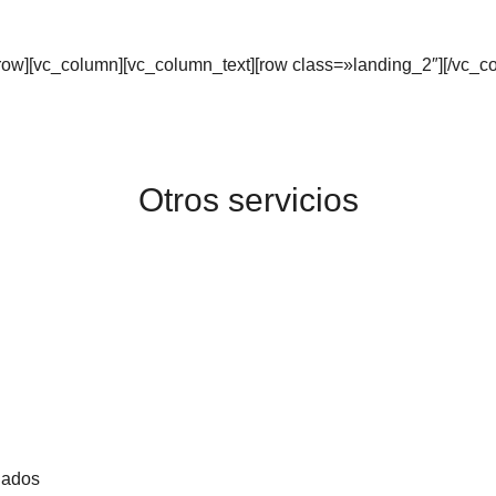
_row][vc_column][vc_column_text][row class=»landing_2″][/vc_c
Otros servicios
onados