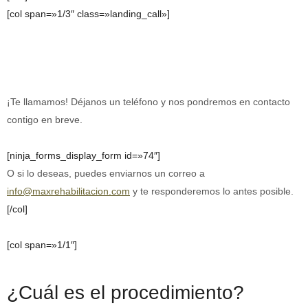
[col span=»1/3″ class=»landing_call»]
Pide tu presupuesto sin compromiso:
¡Nos encargamos de todo!
¡Te llamamos! Déjanos un teléfono y nos pondremos en contacto
contigo en breve.
[ninja_forms_display_form id=»74″]
O si lo deseas, puedes enviarnos un correo a
info@maxrehabilitacion.com
y te responderemos lo antes posible.
[/col]
[col span=»1/1″]
¿Cuál es el procedimiento?