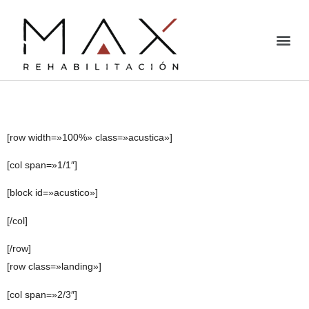
Estudio Acústico
[row width=»100%» class=»acustica»]
[col span=»1/1″]
[block id=»acustico»]
[/col]
[/row]
[row class=»landing»]
[col span=»2/3″]