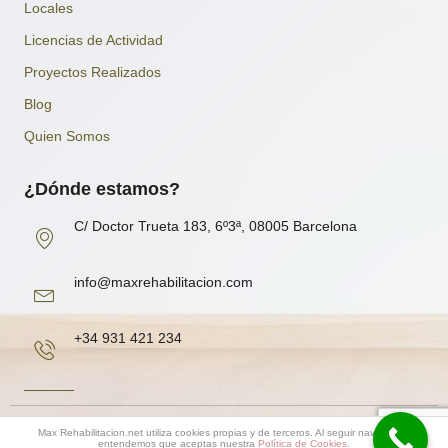
Locales
Licencias de Actividad
Proyectos Realizados
Blog
Quien Somos
¿Dónde estamos?
C/ Doctor Trueta 183, 6º3ª, 08005 Barcelona
info@maxrehabilitacion.com
+34 931 421 234
Copyright 2020© DosG, Oficina Técnica S.L |
Aviso Legal
Max Rehabilitacion.net utiliza cookies propias y de terceros. Al seguir navegando
entendemos que aceptas nuestra
Política de Cookies
.