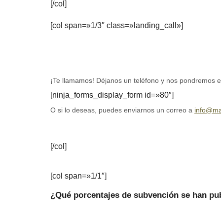
[/col]
[col span=»1/3″ class=»landing_call»]
¡Nos encargamos de todo!
¡Te llamamos! Déjanos un teléfono y nos pondremos e
[ninja_forms_display_form id=»80″]
O si lo deseas, puedes enviarnos un correo a
info@ma
[/col]
[col span=»1/1″]
¿Qué porcentajes de subvención se han pu