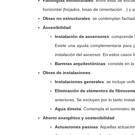
Patologías estructurales
: entre ellas se encu
horizontal (forjados, losas de cimentación…) y q
Obras no estructurales
: se contemplan fachada
Accesibilidad
:
Instalación de ascensores
: comprende l
Existe una ayuda complementaria para pe
instalación del ascensor. En estos casos 
Barreras arquitectónicas
: consiste en l
Obras de instalaciones
:
Instalaciones generales
: se incluye un
Eliminación de elementos de fibrocem
anteriores. Se excluyen por lo tanto inst
Agua directa
: Contempla el suministro de
Ahorro energético y sostenibilidad
:
Actuaciones pasivas
: Aquellas actuacio