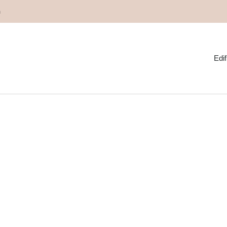
m
Edif
ara la rehabilitación de 