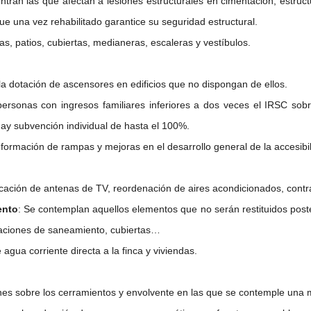
entran las que afectan a lesiones estructurales en cimentación, estruct
ue una vez rehabilitado garantice su seguridad estructural.
s, patios, cubiertas, medianeras, escaleras y vestíbulos.
a dotación de ascensores en edificios que no dispongan de ellos.
rsonas con ingresos familiares inferiores a dos veces el IRSC sobre
hay subvención individual de hasta el 100%.
a formación de rampas y mejoras en el desarrollo general de la accesibili
ificación de antenas de TV, reordenación de aires acondicionados, con
ento
: Se contemplan aquellos elementos que no serán restituidos post
alaciones de saneamiento, cubiertas…
 agua corriente directa a la finca y viviendas.
nes sobre los cerramientos y envolvente en las que se contemple una m