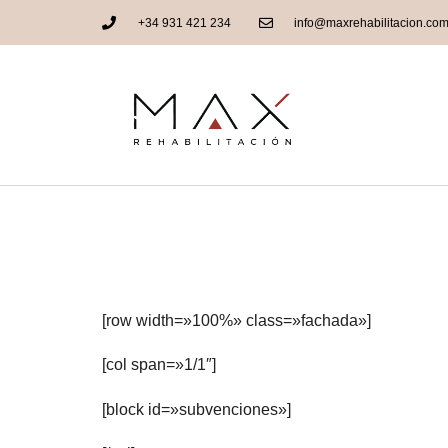
+34 931 421 234
info@maxrehabilitacion.co
Subvenciones 2017 p
Barcelona
[row width=»100%» class=»fachada»]
[col span=»1/1″]
[block id=»subvenciones»]