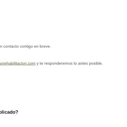
Pide tu presupuesto sin compromiso:
n contacto contigo en breve.
xrehabilitacion.com
y te responderemos lo antes posible.
blicado?