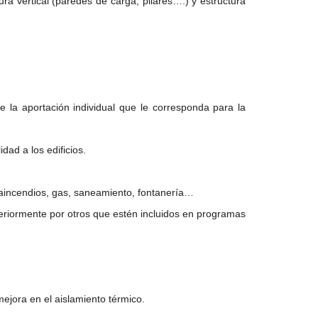
ura vertical (paredes de carga, pilares….) y estructura
 la aportación individual que le corresponda para la
dad a los edificios.
traincendios, gas, saneamiento, fontanería…
eriormente por otros que estén incluidos en programas
ejora en el aislamiento térmico.