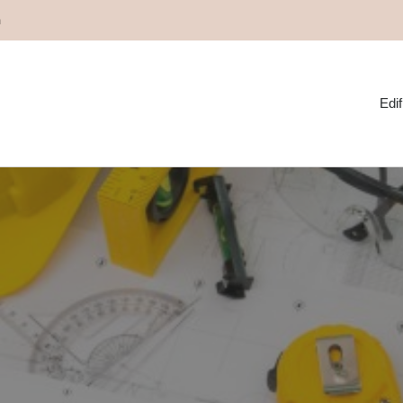
m
Edif